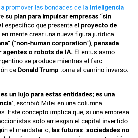
ó a promover las bondades de la
Inteligencia
re
su plan para
impulsar empresas “sin
al específico que presenta el
proyecto de
e en mente crear una nueva figura jurídica
na" (
"non-human corporation"
)
,
pensada
r agentes o robots de IA.
El entusiasmo
rgentino se produce mientras el faro
ión de
Donald Trump
toma el camino inverso.
 es un lujo para estas entidades; es una
ncia
", escribió Milei en una columna
es
. Este concepto implica que, si una empresa
cionistas solo arriesgan el capital invertido
gún el mandatario,
las futuras "sociedades no