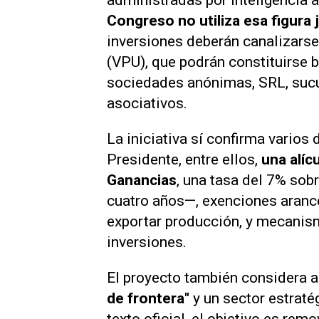
administradas por inteligencia ar
Congreso no utiliza esa figura j
inversiones deberán canalizarse
(VPU), que podrán constituirse 
sociedades anónimas, SRL, sucur
asociativos.
La iniciativa sí confirma varios
Presidente, entre ellos,
una alíc
Ganancias
, una tasa del 7% sob
cuatro años—, exenciones arance
exportar producción, y mecanism
inversiones.
El proyecto también considera a 
de frontera"
y un sector estraté
texto oficial, el objetivo es re