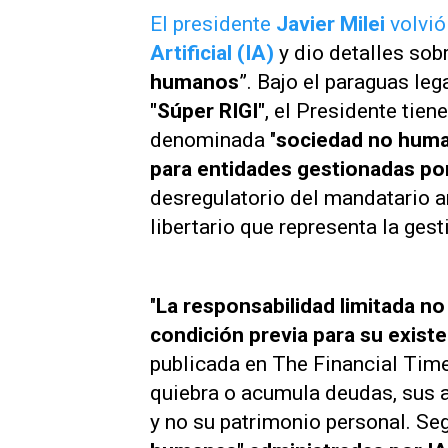
El presidente
Javier Milei
volvi
Artificial (IA)
y dio detalles sob
humanos
”. Bajo el paraguas leg
"Súper RIGI"
, el Presidente tien
denominada "
sociedad no huma
para entidades gestionadas po
desregulatorio del mandatario a
libertario
que representa la gest
"
La responsabilidad limitada no
condición previa para su existe
publicada en
The Financial Tim
quiebra o acumula deudas, sus ac
y no su patrimonio personal. Se