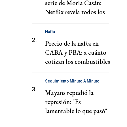
serie de Moria Casán:
Netflix revela todos los
personajes
Nafta
2.
Precio de la nafta en
CABA y PBA: a cuánto
cotizan los combustibles
hoy jueves 6 de agosto
Seguimiento Minuto A Minuto
3.
Mayans repudió la
represión: "Es
lamentable lo que pasó"