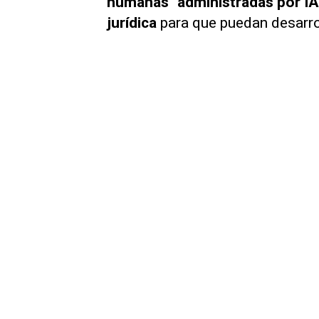
humanas" administradas por IA
jurídica
para que puedan desarrol