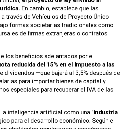
tificial,
el proyecto de ley enviado al
urídica.
En cambio, establece que las
 a través de
Vehículos de Proyecto Único
bajo formas societarias tradicionales como
sales de firmas extranjeras o contratos
 de los beneficios adelantados por el
uota reducida del 15% en el Impuesto a las
re dividendos —que bajará al 3,5% después de
larias para importar bienes de capital y
os especiales para recuperar el IVA de las
la inteligencia artificial como una
"industria
gico para el desarrollo económico. Según el
mover obstáculos regulatorios y económicos