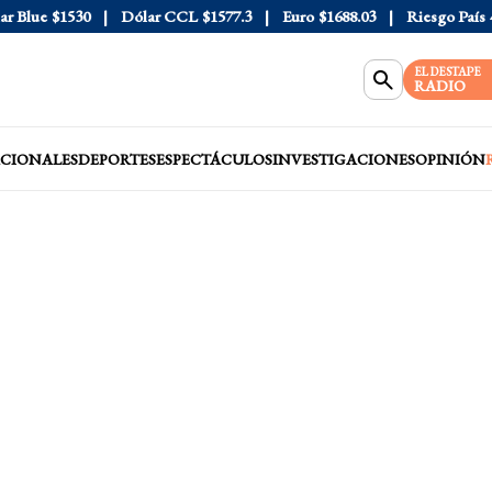
Blue
$1530
Dólar CCL
$1577.3
Euro
$1688.03
Riesgo País
408
EL DESTAPE
RADIO
CIONALES
DEPORTES
ESPECTÁCULOS
INVESTIGACIONES
OPINIÓN