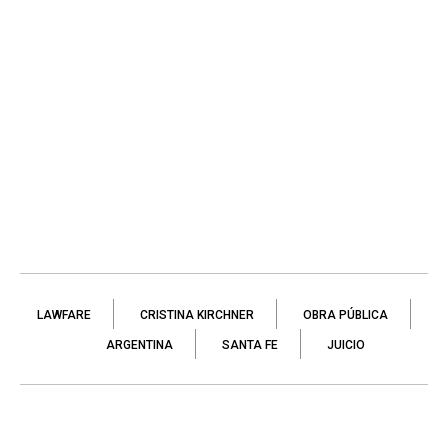
LAWFARE
CRISTINA KIRCHNER
OBRA PÚBLICA
ARGENTINA
SANTA FE
JUICIO