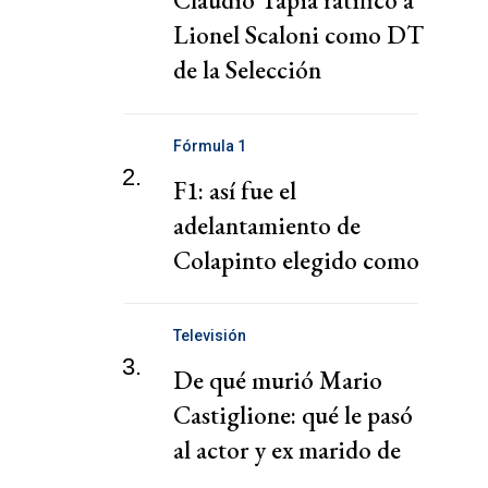
Claudio Tapia ratificó a
Lionel Scaloni como DT
de la Selección
Argentina
Fórmula 1
2.
F1: así fue el
adelantamiento de
Colapinto elegido como
el mejor del mes
Televisión
3.
De qué murió Mario
Castiglione: qué le pasó
al actor y ex marido de
Moria Casán