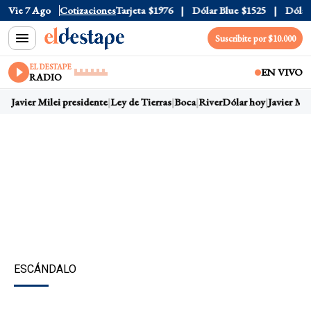
Oficial
Vie 7 Ago
$1520
Cotizaciones
Dólar Tarjeta
$1976
Dólar Blue
$1525
Dólar C
Suscribite por $10.000
EL DESTAPE
EN VIVO
RADIO
y
Javier Milei presidente
Ley de Tierras
Boca
River
Dólar hoy
Javier Mile
ESCÁNDALO