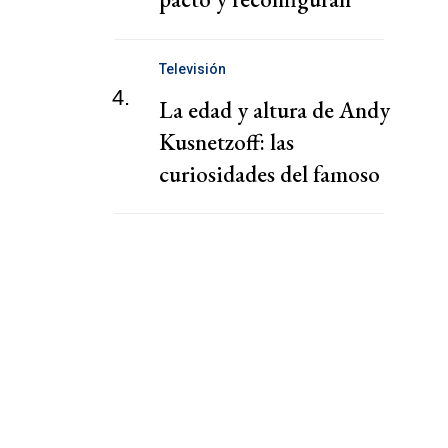
tablero de Medio
Oriente
Televisión
4.
La edad y altura de Andy
Kusnetzoff: las
curiosidades del famoso
conductor