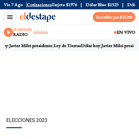
ficial
Vie 7 Ago
$1520
Cotizaciones
Dólar Tarjeta
$1976
Dólar Blue
$1525
Dólar C
Suscribite por $10.000
EL DESTAPE
EN VIVO
RADIO
hoy
Javier Milei presidente
Ley de Tierras
Dólar hoy
Javier Milei presiden
ELECCIONES 2023