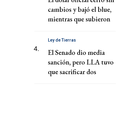
cambios y bajó el blue,
mientras que subieron
los financieros
Ley de Tierras
4.
El Senado dio media
sanción, pero LLA tuvo
que sacrificar dos
capítulos claves