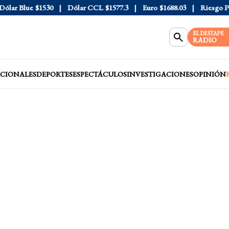
ar Blue
$1530
Dólar CCL
$1577.3
Euro
$1688.03
Riesgo País
EL DESTAPE
RADIO
CIONALES
DEPORTES
ESPECTÁCULOS
INVESTIGACIONES
OPINIÓN