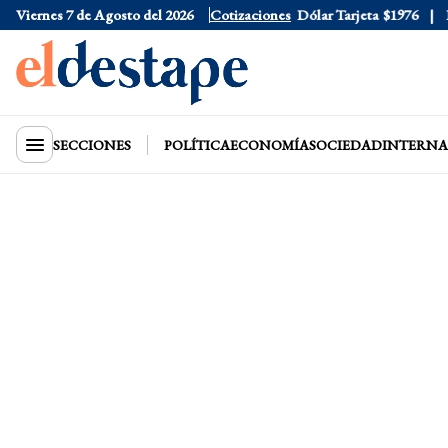
Viernes 7 de Agosto del 2026
Dólar Oficial
Cotizaciones
$1520
Dólar Tarjeta
$1976
Dól
SECCIONES
POLÍTICA
ECONOMÍA
SOCIEDAD
INTERNA