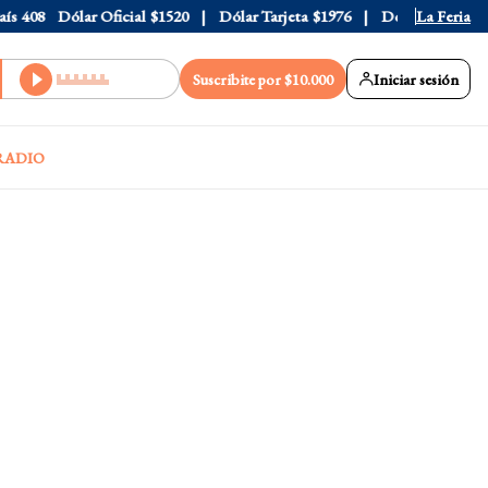
408
Dólar Oficial
$1520
Dólar Tarjeta
$1976
Dólar Blue
La Feria
$1530
Suscribite por $10.000
Iniciar sesión
RADIO