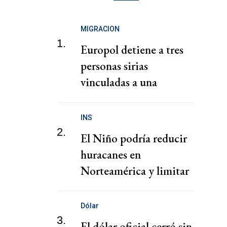
MIGRACION
1.
Europol detiene a tres
personas sirias
vinculadas a una
presunta red de tráfico
de migrantes
INS
2.
El Niño podría reducir
huracanes en
Norteamérica y limitar
pérdidas, dice el CEO de
Zurich
Dólar
3.
El dólar oficial cerró sin