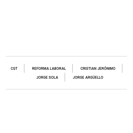
CGT
REFORMA LABORAL
CRISTIAN JERÓNIMO
JORGE SOLA
JORGE ARGÜELLO