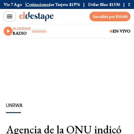
ar Oficial
Vie 7 Ago
$1520
Cotizaciones
Dólar Tarjeta
$1976
Dólar Blue
$1530
Dólar
Suscribite por $10.000
EL DESTAPE
EN VIVO
RADIO
UNRWA
Agencia de la ONU indicó