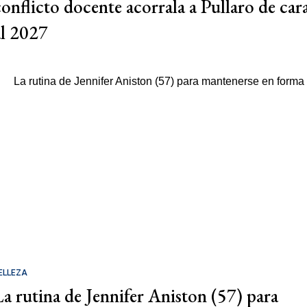
conflicto docente acorrala a Pullaro de car
al 2027
ELLEZA
La rutina de Jennifer Aniston (57) para