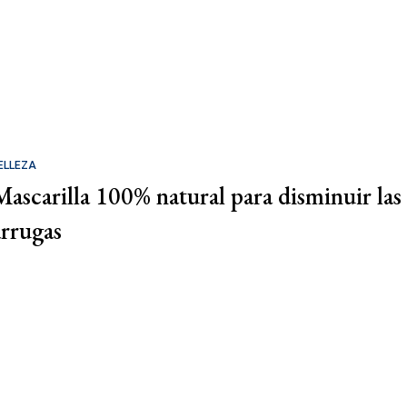
ELLEZA
Mascarilla 100% natural para disminuir las
arrugas