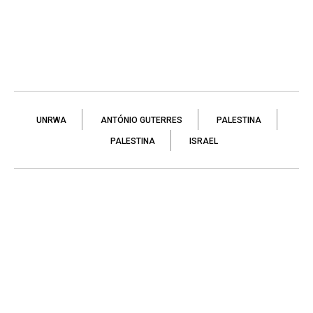
UNRWA
ANTÓNIO GUTERRES
PALESTINA
PALESTINA
ISRAEL