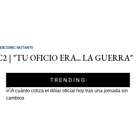
EBCOMIC MUTANTE
C2 | "TU OFICIO ERA... LA GUERRA"
TRENDING