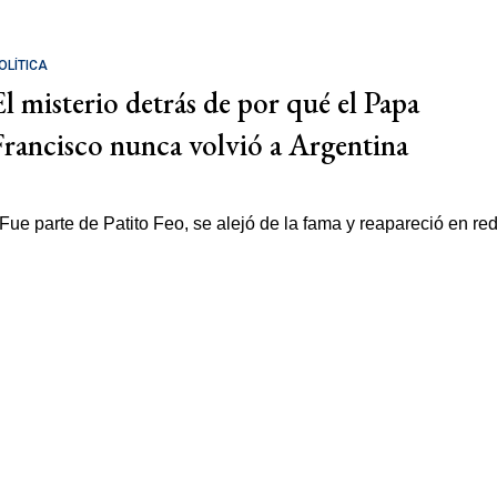
OLÍTICA
El misterio detrás de por qué el Papa
Francisco nunca volvió a Argentina