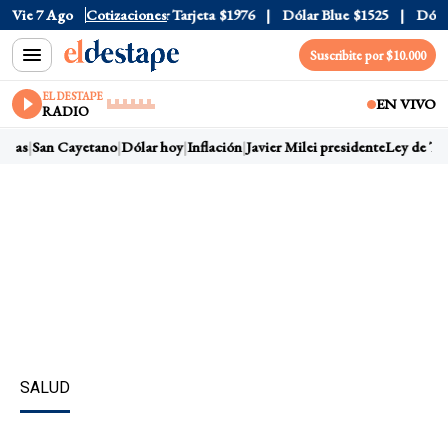
 Oficial
Vie 7 Ago
$1520
Cotizaciones
Dólar Tarjeta
$1976
Dólar Blue
$1525
Dólar 
Suscribite por $10.000
EL DESTAPE
EN VIVO
RADIO
rras
San Cayetano
Dólar hoy
Inflación
Javier Milei presidente
Ley de Tier
SALUD