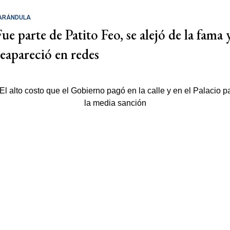
ARÁNDULA
Fue parte de Patito Feo, se alejó de la fama 
reapareció en redes