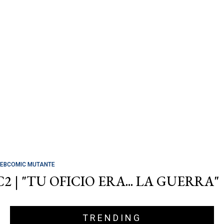
EBCOMIC MUTANTE
C2 | "TU OFICIO ERA... LA GUERRA"
TRENDING