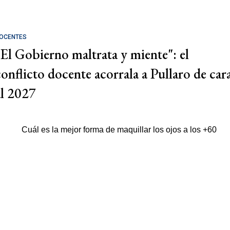
OCENTES
"El Gobierno maltrata y miente": el
conflicto docente acorrala a Pullaro de car
al 2027