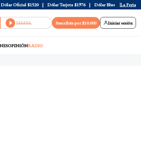
ar Oficial
$1520
Dólar Tarjeta
$1976
Dólar Blue
$1525
La Feria
Dóla
Suscribite por $10.000
Iniciar sesión
NES
OPINIÓN
RADIO