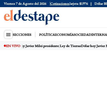
Viernes 7 de Agosto del 2026
Dólar Oficial
$1520
Cotizaciones
Dólar Tarjeta
$1976
Dólar Blue
SECCIONES
POLÍTICA
ECONOMÍA
SOCIEDAD
INTERNA
EN VIVO
Dólar hoy
Javier Milei presidente
Ley de Tierras
Dólar hoy
Javier M