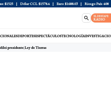
$1525
Dólar CCL
$1578.4
Euro
$1688.03
Riesgo País
408
Dól
EL DESTAPE
RADIO
CIONALES
DEPORTES
ESPECTÁCULOS
TECNOLOGÍA
INVESTIGACIO
ilei presidente
Ley de Tierras