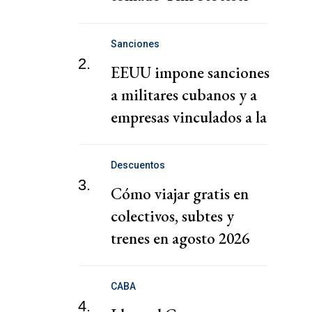
sobre su boda con De
Paul
Sanciones
2.
EEUU impone sanciones
a militares cubanos y a
empresas vinculados a la
adquisición de armas
Descuentos
3.
Cómo viajar gratis en
colectivos, subtes y
trenes en agosto 2026
CABA
4.