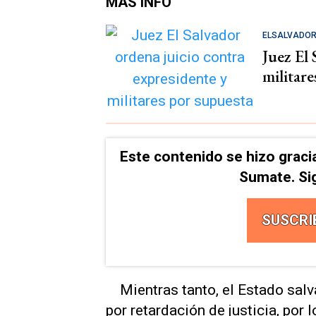
MÁS INFO
ELSALVADO
Juez El 
militare
Este contenido se hizo graci
Sumate. Si
SUSCRI
Mientras tanto, el Estado sal
por retardación de justicia, por