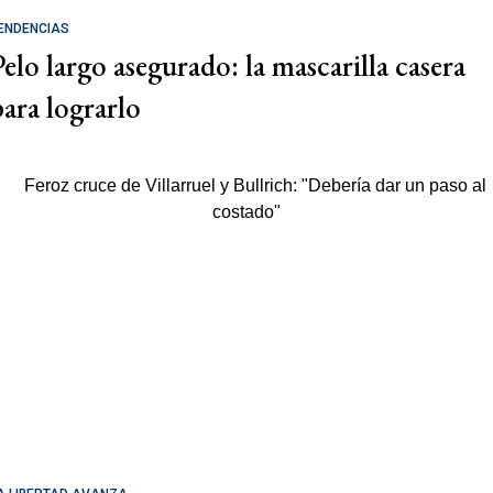
ENDENCIAS
Pelo largo asegurado: la mascarilla casera
para lograrlo