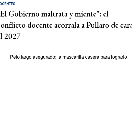
OCENTES
"El Gobierno maltrata y miente": el
conflicto docente acorrala a Pullaro de car
al 2027