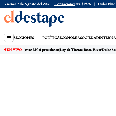
Viernes 7 de Agosto del 2026
Dólar Oficial
$1520
Dólar Tarjeta
Cotizaciones
$1976
Dólar Blue
$15
SECCIONES
POLÍTICA
ECONOMÍA
SOCIEDAD
INTERNA
Dólar hoy
EN VIVO
Javier Milei presidente
Ley de Tierras
Boca
River
Dólar hoy