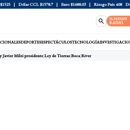
25
Dólar CCL
$1578.7
Euro
$1688.03
Riesgo País
408
Dólar 
EL DESTAPE
RADIO
CIONALES
DEPORTES
ESPECTÁCULOS
TECNOLOGÍA
INVESTIGACIO
Javier Milei presidente
Ley de Tierras
Boca
River