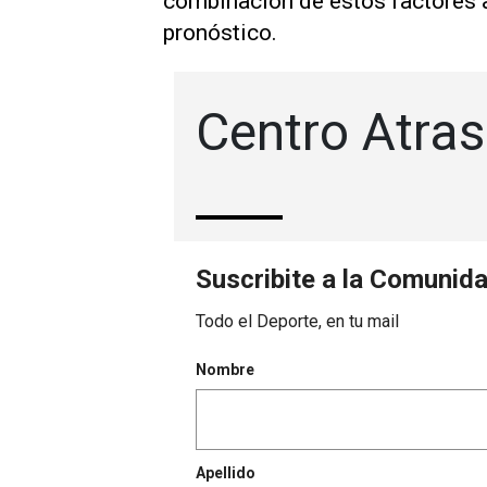
combinación de estos factores an
pronóstico.