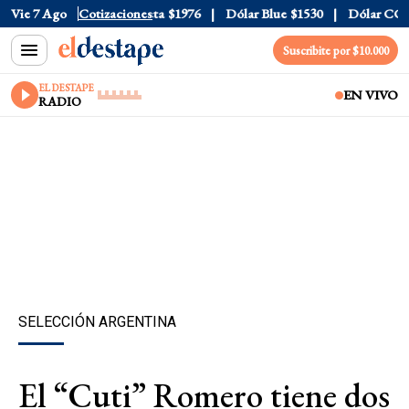
al
$1520
Vie 7 Ago
Dólar Tarjeta
Cotizaciones
$1976
Dólar Blue
$1530
Dólar CCL
$1
Suscribite por $10.000
EL DESTAPE
EN VIVO
RADIO
SELECCIÓN ARGENTINA
El “Cuti” Romero tiene dos