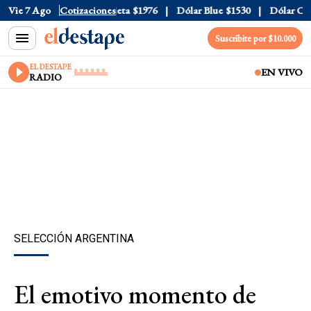
ial
Vie 7 Ago
$1520
Dólar Tarjeta
Cotizaciones
$1976
Dólar Blue
$1530
Dólar CCL
$
Suscribite por $10.000
EL DESTAPE
EN VIVO
RADIO
SELECCIÓN ARGENTINA
El emotivo momento de