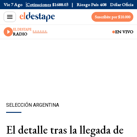
r CCL
Vie 7 Ago
$1577.3
Cotizaciones
Euro
$1688.03
Riesgo País
408
Dólar Oficial
$152
Suscribite por $10.000
EL DESTAPE
EN VIVO
RADIO
SELECCIÓN ARGENTINA
El detalle tras la llegada de