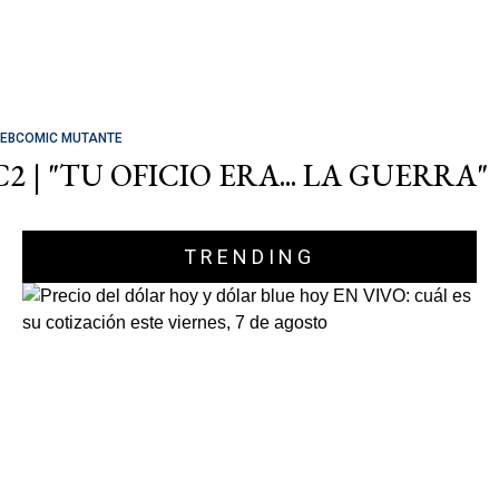
EBCOMIC MUTANTE
C2 | "TU OFICIO ERA... LA GUERRA"
TRENDING