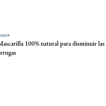
ELLEZA
Mascarilla 100% natural para disminuir las
arrugas