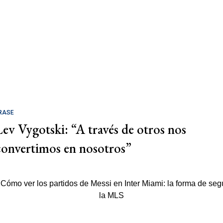
RASE
Lev Vygotski: “A través de otros nos
convertimos en nosotros”