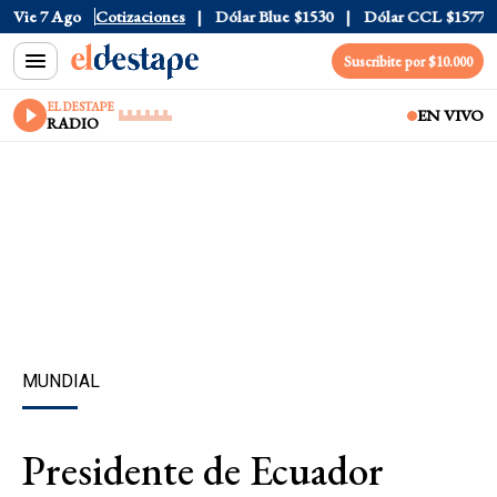
Vie 7 Ago
Dólar Tarjeta
Cotizaciones
$1976
Dólar Blue
$1530
Dólar CCL
$1577.3
Suscribite por $10.000
EL DESTAPE
EN VIVO
RADIO
MUNDIAL
Presidente de Ecuador