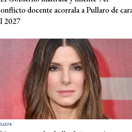
conflicto docente acorrala a Pullaro de car
al 2027
ELLEZA