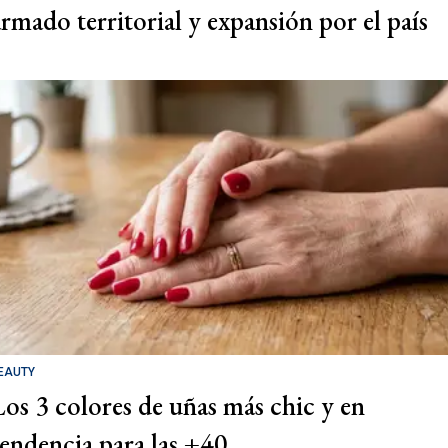
armado territorial y expansión por el país
EAUTY
Los 3 colores de uñas más chic y en
tendencia para las +40