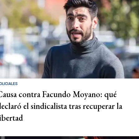
OLICIALES
Causa contra Facundo Moyano: qué
eclaró el sindicalista tras recuperar la
libertad