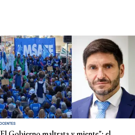
OCENTES
"El Gobierno maltrata y miente": el