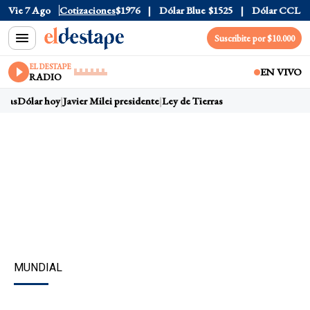
20
Vie 7 Ago
Dólar Tarjeta
Cotizaciones
$1976
Dólar Blue
$1525
Dólar CCL
$1578.5
Suscribite por $10.000
EL DESTAPE
EN VIVO
RADIO
Dólar hoy
Javier Milei presidente
Ley de Tierras
Dólar hoy
Javier Mile
MUNDIAL