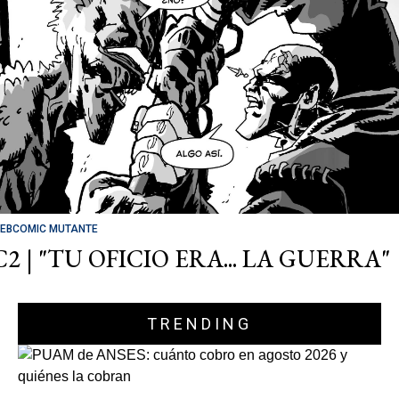
EBCOMIC MUTANTE
C2 | "TU OFICIO ERA... LA GUERRA"
TRENDING