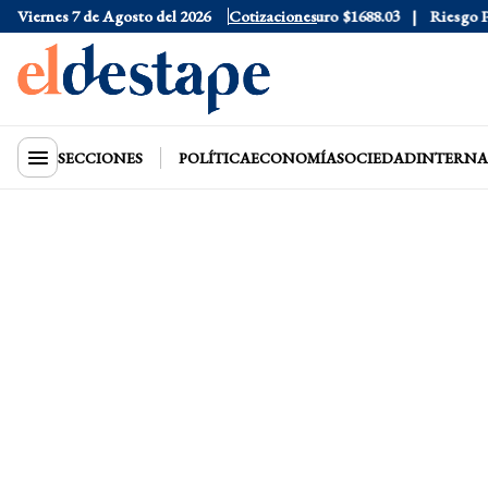
ar Blue
Viernes 7 de Agosto del 2026
$1530
Dólar CCL
$1577.3
Cotizaciones
Euro
$1688.03
Riesgo País
SECCIONES
POLÍTICA
ECONOMÍA
SOCIEDAD
INTERNA