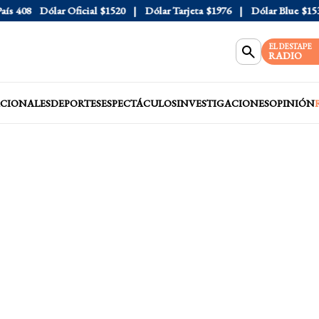
408
Dólar Oficial
$1520
Dólar Tarjeta
$1976
Dólar Blue
$1530
EL DESTAPE
RADIO
CIONALES
DEPORTES
ESPECTÁCULOS
INVESTIGACIONES
OPINIÓN