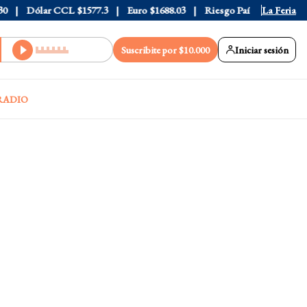
Dólar CCL
$1577.3
Euro
$1688.03
Riesgo País
408
La Feria
Suscribite por $10.000
Iniciar sesión
RADIO