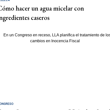
ELLEZA
Cómo hacer un agua micelar con
ingredientes caseros
ONGRESO