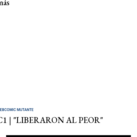
más
EBCOMIC MUTANTE
C1 | "LIBERARON AL PEOR"