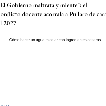
"El Gobierno maltrata y miente": el
conflicto docente acorrala a Pullaro de car
al 2027