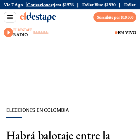
cial
Vie 7 Ago
$1520
Cotizaciones
Dólar Tarjeta
$1976
Dólar Blue
$1530
Dólar CCL
Suscribite por $10.000
EL DESTAPE
EN VIVO
RADIO
ELECCIONES EN COLOMBIA
Habrá balotaje entre la