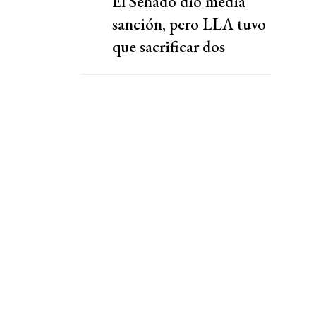
El Senado dio media
sanción, pero LLA tuvo
que sacrificar dos
capítulos claves