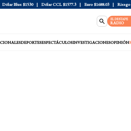
lar Blue
$1530
Dólar CCL
$1577.3
Euro
$1688.03
Riesgo Paí
EL DESTAPE
RADIO
CIONALES
DEPORTES
ESPECTÁCULOS
INVESTIGACIONES
OPINIÓN