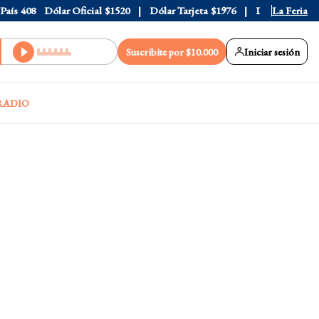
s
408
Dólar Oficial
$1520
Dólar Tarjeta
$1976
Dólar Blue
La Feria
$1530
Suscribite por $10.000
Iniciar sesión
RADIO