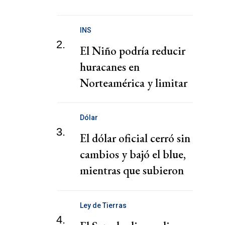
presunta red de tráfico
de migrantes
INS
2.
El Niño podría reducir
huracanes en
Norteamérica y limitar
pérdidas, dice el CEO de
Zurich
Dólar
3.
El dólar oficial cerró sin
cambios y bajó el blue,
mientras que subieron
los financieros
Ley de Tierras
4.