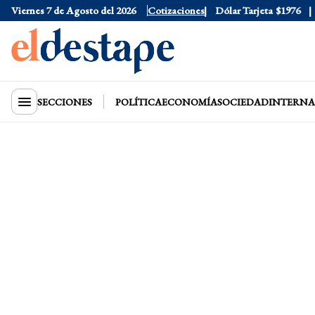
Viernes 7 de Agosto del 2026
Dólar Oficial
Cotizaciones
$1520
Dólar Tarjeta
$1976
Dó
SECCIONES
POLÍTICA
ECONOMÍA
SOCIEDAD
INTERNA