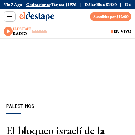
Oficial
Vie 7 Ago
$1520
Cotizaciones
Dólar Tarjeta
$1976
Dólar Blue
$1530
Dólar C
Suscribite por $10.000
EL DESTAPE
EN VIVO
RADIO
PALESTINOS
El bloqueo israelí de la