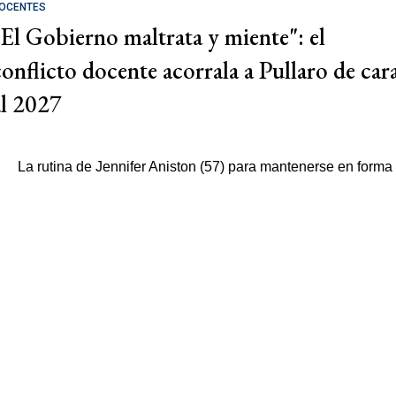
OCENTES
"El Gobierno maltrata y miente": el
conflicto docente acorrala a Pullaro de car
al 2027