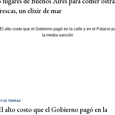
3 lugares de Buenos Aires para comer ostra
rescas, un elixir de mar
EY DE TIERRAS
El alto costo que el Gobierno pagó en la