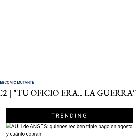
EBCOMIC MUTANTE
C2 | "TU OFICIO ERA... LA GUERRA"
TRENDING