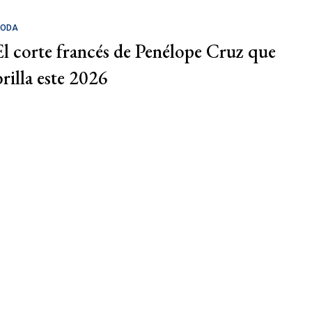
ODA
El corte francés de Penélope Cruz que
brilla este 2026