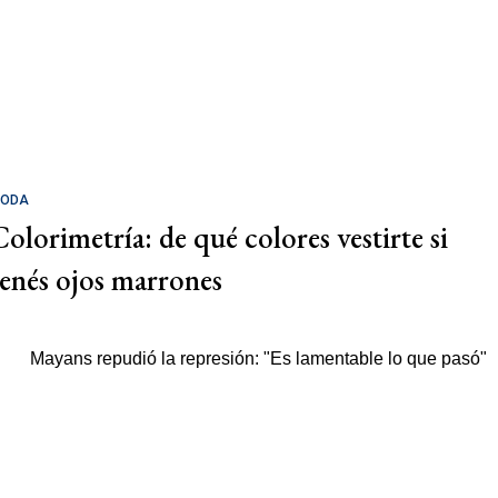
ODA
Colorimetría: de qué colores vestirte si
tenés ojos marrones