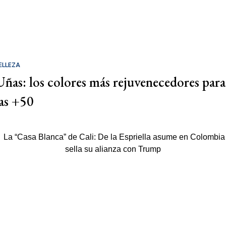
ELLEZA
Uñas: los colores más rejuvenecedores para
las +50