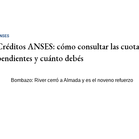
NSES
Créditos ANSES: cómo consultar las cuota
pendientes y cuánto debés