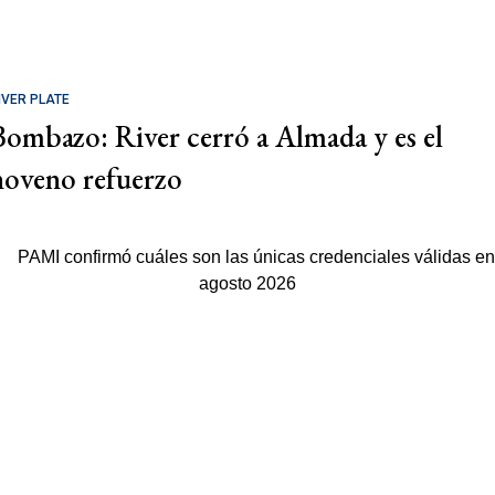
IVER PLATE
Bombazo: River cerró a Almada y es el
noveno refuerzo