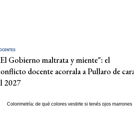
OCENTES
"El Gobierno maltrata y miente": el
conflicto docente acorrala a Pullaro de car
al 2027