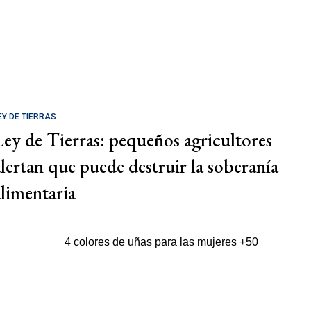
EY DE TIERRAS
Ley de Tierras: pequeños agricultores
alertan que puede destruir la soberanía
alimentaria