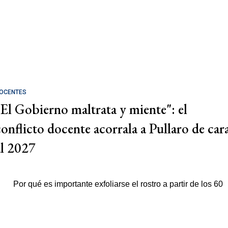
OCENTES
"El Gobierno maltrata y miente": el
conflicto docente acorrala a Pullaro de car
al 2027