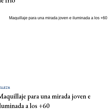
de frío
ELLEZA
Maquillaje para una mirada joven e
iluminada a los +60