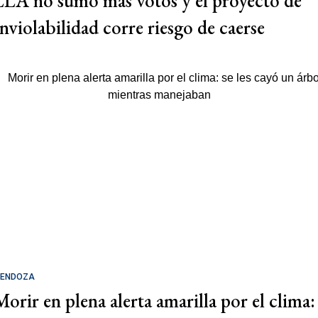
LLA no sumó más votos y el proyecto de
Inviolabilidad corre riesgo de caerse
ENDOZA
Morir en plena alerta amarilla por el clima: