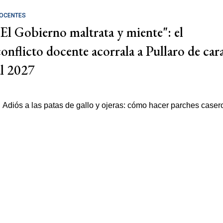
OCENTES
"El Gobierno maltrata y miente": el
conflicto docente acorrala a Pullaro de car
al 2027