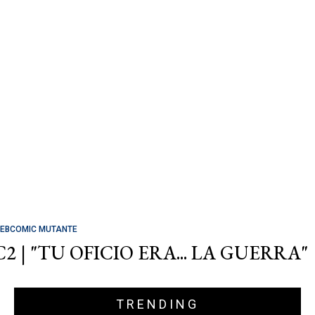
EBCOMIC MUTANTE
C2 | "TU OFICIO ERA... LA GUERRA"
TRENDING