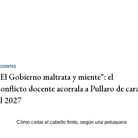
OCENTES
"El Gobierno maltrata y miente": el
conflicto docente acorrala a Pullaro de car
al 2027