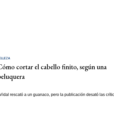
ELLEZA
Cómo cortar el cabello finito, según una
peluquera