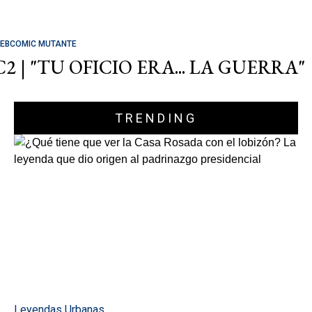
EBCOMIC MUTANTE
C2 | "TU OFICIO ERA... LA GUERRA"
TRENDING
Leyendas Urbanas