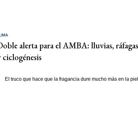
LIMA
Doble alerta para el AMBA: lluvias, ráfaga
y ciclogénesis