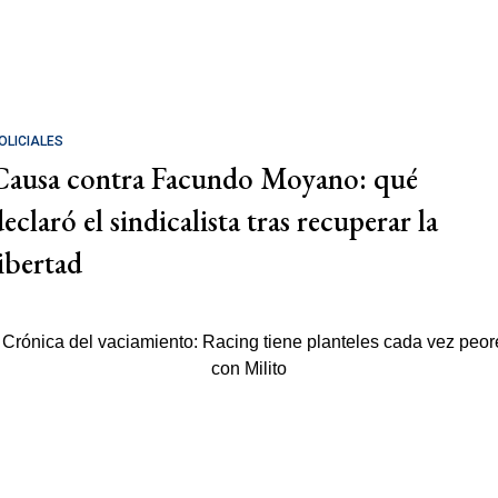
OLICIALES
Causa contra Facundo Moyano: qué
eclaró el sindicalista tras recuperar la
libertad