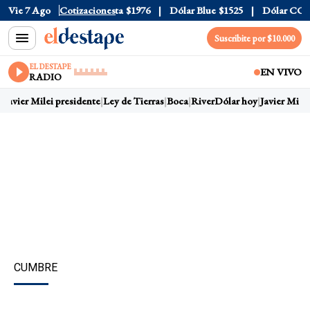
l
$1520
Vie 7 Ago
Dólar Tarjeta
Cotizaciones
$1976
Dólar Blue
$1525
Dólar CCL
$15
Suscribite por $10.000
EL DESTAPE
EN VIVO
RADIO
Javier Milei presidente
Ley de Tierras
Boca
River
Dólar hoy
Javier Milei 
CUMBRE