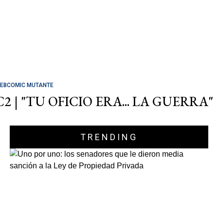
EBCOMIC MUTANTE
C2 | "TU OFICIO ERA... LA GUERRA"
TRENDING