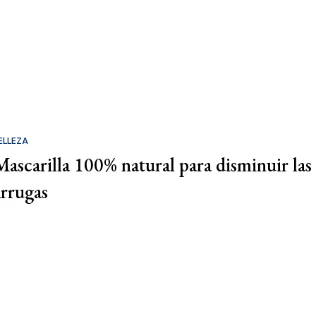
ELLEZA
Mascarilla 100% natural para disminuir las
arrugas