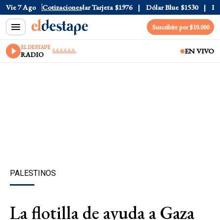
ar Oficial
Vie 7 Ago
$1520
Cotizaciones
Dólar Tarjeta
$1976
Dólar Blue
$1530
Dóla
Suscribite por $10.000
EL DESTAPE
EN VIVO
RADIO
PALESTINOS
La flotilla de ayuda a Gaza