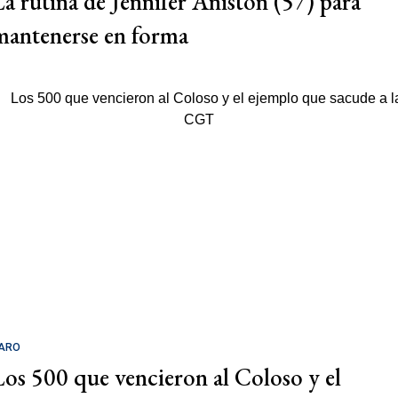
La rutina de Jennifer Aniston (57) para
mantenerse en forma
ARO
Los 500 que vencieron al Coloso y el