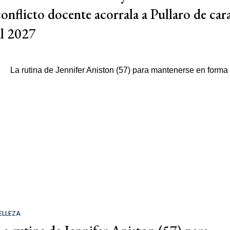
conflicto docente acorrala a Pullaro de car
al 2027
ELLEZA