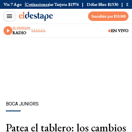
r Oficial
Vie 7 Ago
$1520
Cotizaciones
Dólar Tarjeta
$1976
Dólar Blue
$1530
Dólar
Suscribite por $10.000
EL DESTAPE
EN VIVO
RADIO
BOCA JUNIORS
Patea el tablero: los cambios