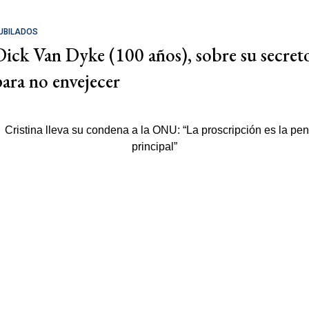
UBILADOS
Dick Van Dyke (100 años), sobre su secret
para no envejecer