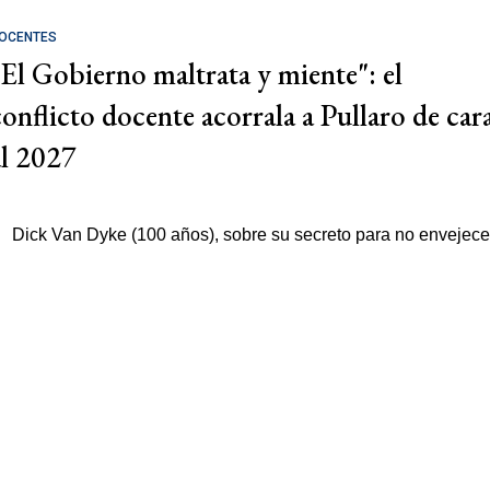
OCENTES
"El Gobierno maltrata y miente": el
conflicto docente acorrala a Pullaro de car
al 2027