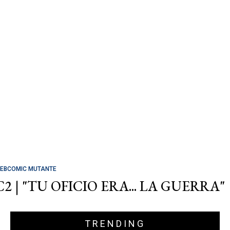
EBCOMIC MUTANTE
C2 | "TU OFICIO ERA... LA GUERRA"
TRENDING