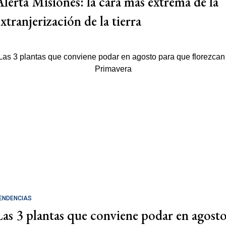
Alerta Misiones: la cara más extrema de la
xtranjerización de la tierra
ENDENCIAS
Las 3 plantas que conviene podar en agost