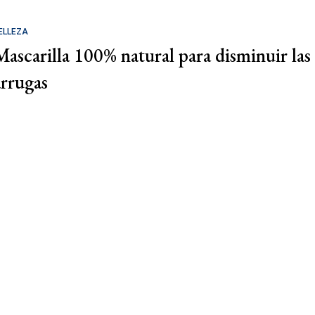
ELLEZA
Mascarilla 100% natural para disminuir las
arrugas