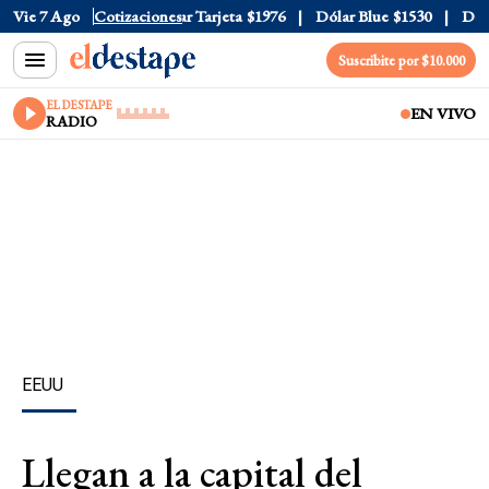
r Oficial
Vie 7 Ago
$1520
Cotizaciones
Dólar Tarjeta
$1976
Dólar Blue
$1530
Dólar
Suscribite por $10.000
EL DESTAPE
EN VIVO
RADIO
EEUU
Llegan a la capital del