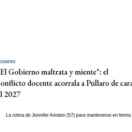
OCENTES
"El Gobierno maltrata y miente": el
conflicto docente acorrala a Pullaro de car
al 2027