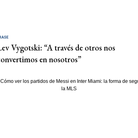
RASE
Lev Vygotski: “A través de otros nos
convertimos en nosotros”