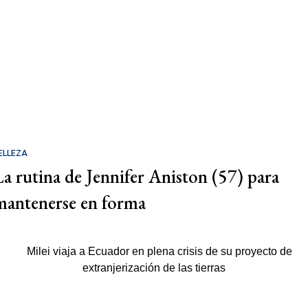
ELLEZA
La rutina de Jennifer Aniston (57) para
mantenerse en forma