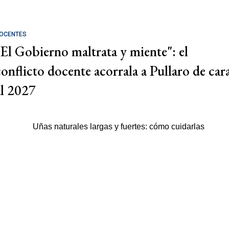
OCENTES
"El Gobierno maltrata y miente": el
conflicto docente acorrala a Pullaro de car
al 2027