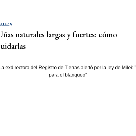
ELLEZA
Uñas naturales largas y fuertes: cómo
cuidarlas