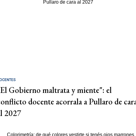
OCENTES
"El Gobierno maltrata y miente": el
conflicto docente acorrala a Pullaro de car
al 2027