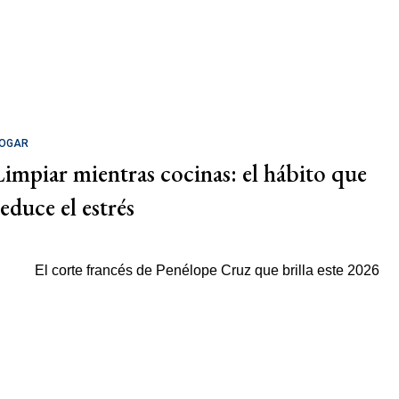
OGAR
Limpiar mientras cocinas: el hábito que
reduce el estrés