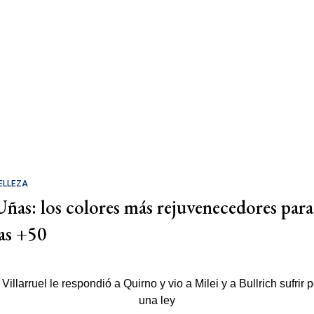
ELLEZA
Uñas: los colores más rejuvenecedores para
las +50