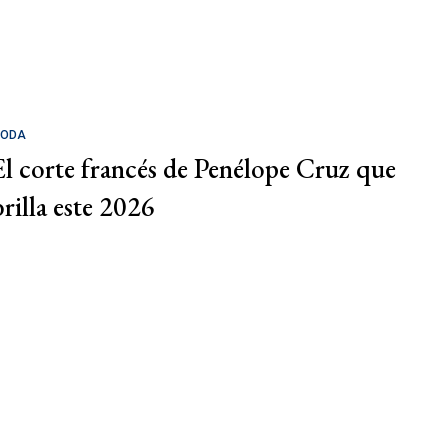
ODA
El corte francés de Penélope Cruz que
brilla este 2026