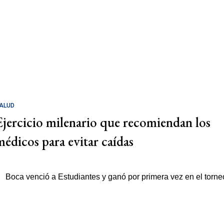
ALUD
Ejercicio milenario que recomiendan los
médicos para evitar caídas