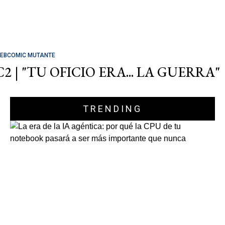
EBCOMIC MUTANTE
C2 | "TU OFICIO ERA... LA GUERRA"
TRENDING