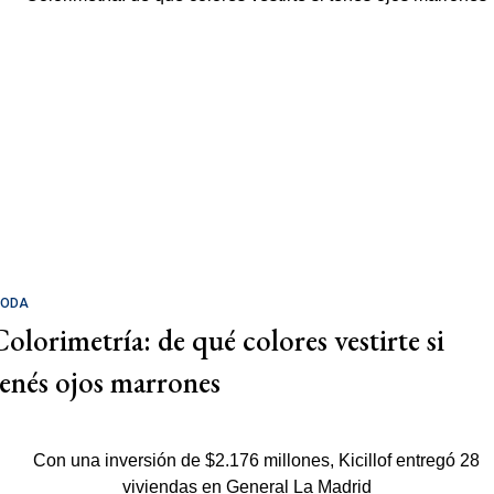
ODA
Colorimetría: de qué colores vestirte si
tenés ojos marrones