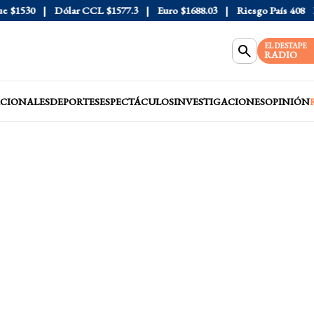
1530
Dólar CCL
$1577.3
Euro
$1688.03
Riesgo País
408
Dól
EL DESTAPE
RADIO
CIONALES
DEPORTES
ESPECTÁCULOS
INVESTIGACIONES
OPINIÓN