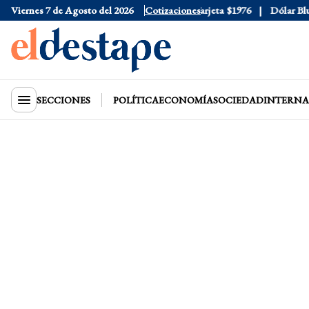
Viernes 7 de Agosto del 2026
Dólar Oficial
$1520
Cotizaciones
Dólar Tarjeta
$1976
Dólar Blue
$
SECCIONES
POLÍTICA
ECONOMÍA
SOCIEDAD
INTERNA