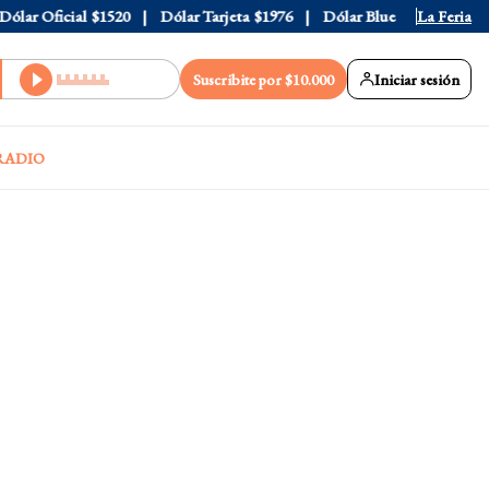
ar Oficial
$1520
Dólar Tarjeta
$1976
Dólar Blue
$1530
La Feria
Dólar
Suscribite por $10.000
Iniciar sesión
RADIO