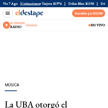
Oficial
Vie 7 Ago
$1520
Cotizaciones
Dólar Tarjeta
$1976
Dólar Blue
$1530
Dólar C
Suscribite por $10.000
EL DESTAPE
EN VIVO
RADIO
MÚSICA
La UBA otorgó el