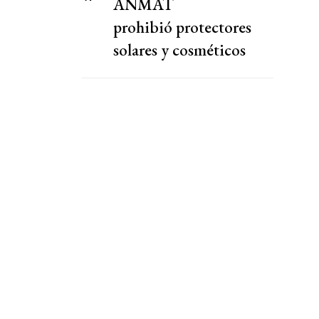
ANMAT
prohibió protectores
solares y cosméticos
chinos por ser peligrosos
para la salud