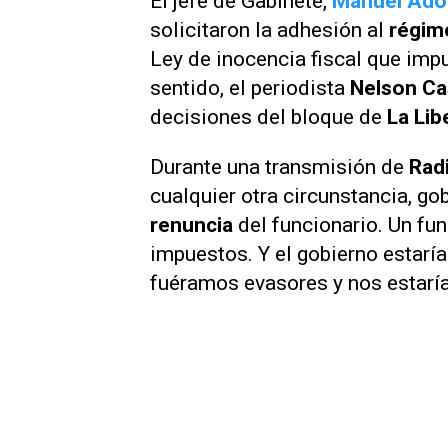
El jefe de Gabinete,
Manuel Ado
solicitaron la adhesión al
régime
Ley de inocencia fiscal que imp
sentido, el periodista
Nelson Ca
decisiones del bloque de
La Lib
Durante una transmisión de
Radi
cualquier otra circunstancia, go
renuncia
del funcionario. Un fu
impuestos. Y el gobierno estaría
fuéramos evasores y nos estarí