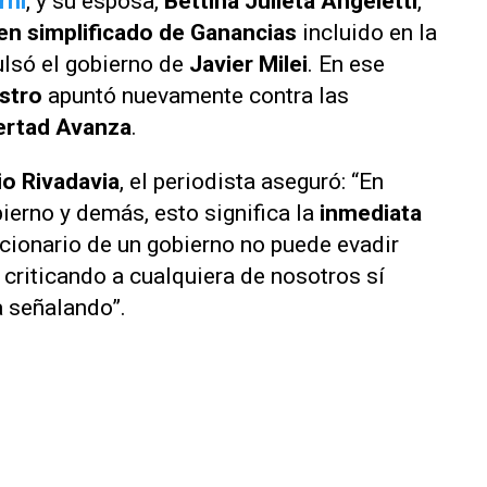
rni
, y su esposa,
Bettina Julieta Angeletti
,
n simplificado de Ganancias
incluido en la
ulsó el gobierno de
Javier Milei
. En ese
stro
apuntó nuevamente contra las
ertad Avanza
.
o Rivadavia
, el periodista aseguró: “En
bierno y demás, esto significa la
inmediata
ncionario de un gobierno no puede evadir
 criticando a cualquiera de nosotros sí
a señalando”.