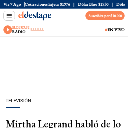
ficial
Vie 7 Ago
$1520
Cotizaciones
Dólar Tarjeta
$1976
Dólar Blue
$1530
Dólar CC
Suscribite por $10.000
EL DESTAPE
EN VIVO
RADIO
TELEVISIÓN
Mirtha Legrand habló de lo