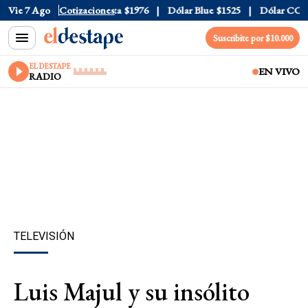
al
$1520
Vie 7 Ago
Dólar Tarjeta
Cotizaciones
$1976
Dólar Blue
$1525
Dólar CCL
$1
Suscribite por $10.000
EL DESTAPE
EN VIVO
RADIO
TELEVISIÓN
Luis Majul y su insólito