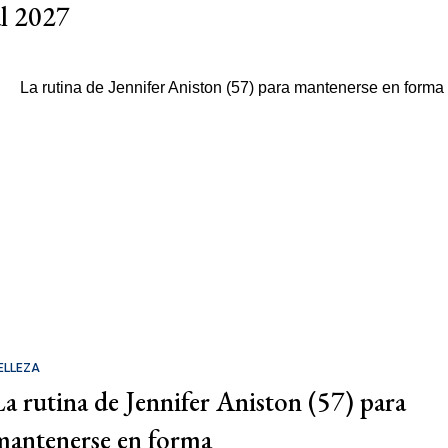
al 2027
ELLEZA
La rutina de Jennifer Aniston (57) para
mantenerse en forma