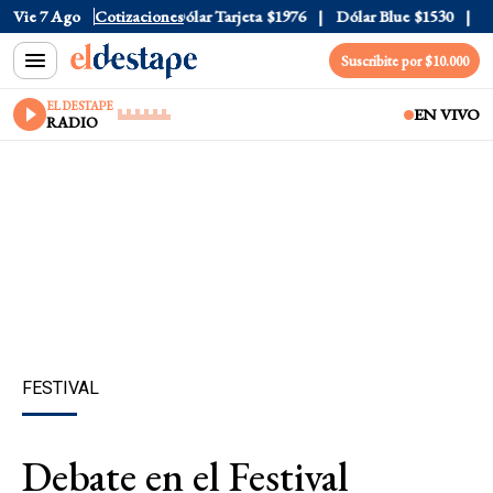
ólar Oficial
Vie 7 Ago
$1520
Cotizaciones
Dólar Tarjeta
$1976
Dólar Blue
$1530
Dól
Suscribite por $10.000
EL DESTAPE
EN VIVO
RADIO
FESTIVAL
Debate en el Festival