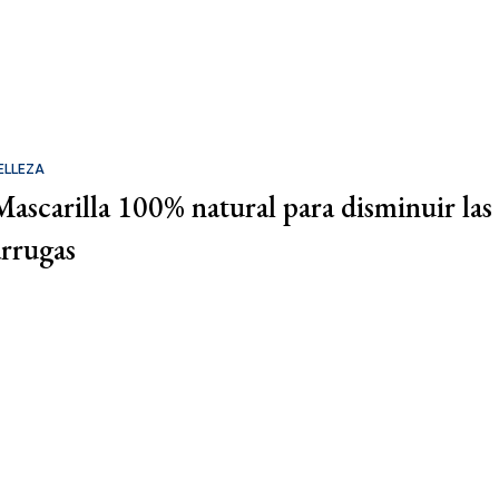
ELLEZA
Mascarilla 100% natural para disminuir las
arrugas