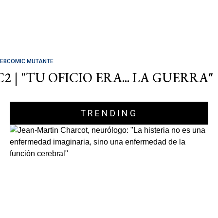
EBCOMIC MUTANTE
C2 | "TU OFICIO ERA... LA GUERRA"
TRENDING