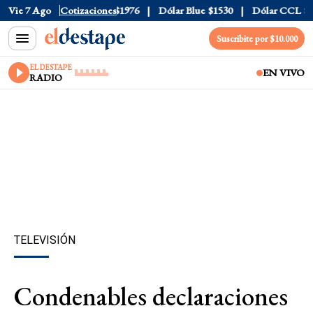
$1520
Vie 7 Ago
Dólar Tarjeta
Cotizaciones
$1976
Dólar Blue
$1530
Dólar CCL
$157
Suscribite por $10.000
EL DESTAPE
EN VIVO
RADIO
TELEVISIÓN
Condenables declaraciones