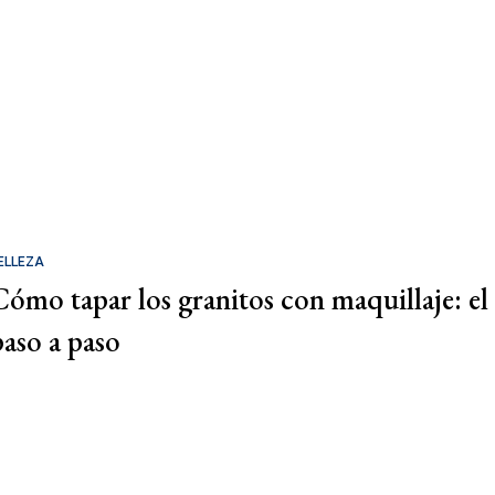
ELLEZA
Cómo tapar los granitos con maquillaje: el
paso a paso