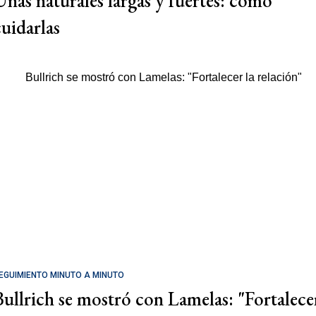
Uñas naturales largas y fuertes: cómo
cuidarlas
EGUIMIENTO MINUTO A MINUTO
Bullrich se mostró con Lamelas: "Fortalece