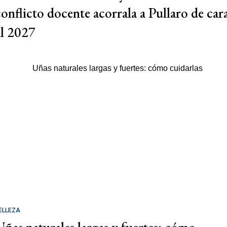
conflicto docente acorrala a Pullaro de car
al 2027
ELLEZA