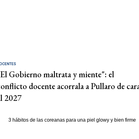
OCENTES
"El Gobierno maltrata y miente": el
conflicto docente acorrala a Pullaro de car
al 2027