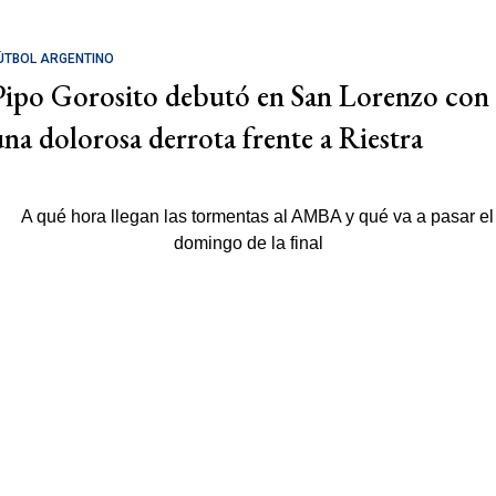
ÚTBOL ARGENTINO
Pipo Gorosito debutó en San Lorenzo con
una dolorosa derrota frente a Riestra