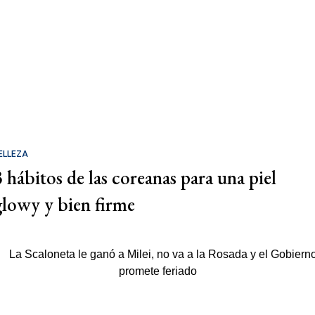
ELLEZA
3 hábitos de las coreanas para una piel
glowy y bien firme