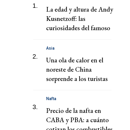
1.
La edad y altura de Andy
Kusnetzoff: las
curiosidades del famoso
conductor
Asia
2.
Una ola de calor en el
noreste de China
sorprende a los turistas
que buscaban un tiempo
más fresco
Nafta
3.
Precio de la nafta en
CABA y PBA: a cuánto
cotizan los combustibles