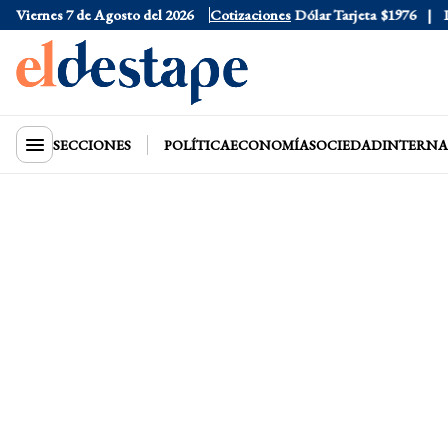
Viernes 7 de Agosto del 2026
Dólar Oficial
$1520
Cotizaciones
Dólar Tarjeta
$1976
Dól
SECCIONES
POLÍTICA
ECONOMÍA
SOCIEDAD
INTERNA