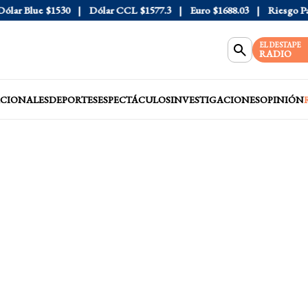
ar Blue
$1530
Dólar CCL
$1577.3
Euro
$1688.03
Riesgo País
EL DESTAPE
RADIO
CIONALES
DEPORTES
ESPECTÁCULOS
INVESTIGACIONES
OPINIÓN