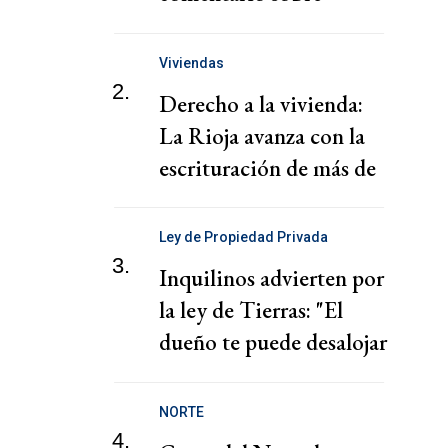
"chantaje" del presidente
de la Federación Jordana
Viviendas
2.
Derecho a la vivienda:
La Rioja avanza con la
escrituración de más de
220 familias
Ley de Propiedad Privada
3.
Inquilinos advierten por
la ley de Tierras: "El
dueño te puede desalojar
en 72 horas"
NORTE
4.