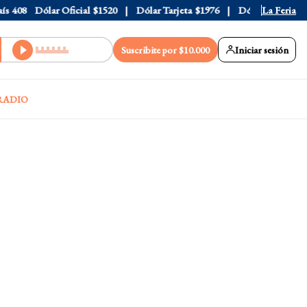
408
Dólar Oficial
$1520
Dólar Tarjeta
$1976
Dólar Blue
La Feria
$1530
Suscribite por $10.000
Iniciar sesión
RADIO