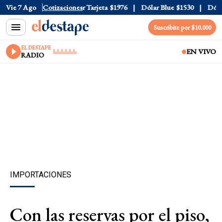
 Oficial
Vie 7 Ago
$1520
Cotizaciones
Dólar Tarjeta
$1976
Dólar Blue
$1530
Dólar 
Suscribite por $10.000
EL DESTAPE
EN VIVO
RADIO
IMPORTACIONES
Con las reservas por el piso,