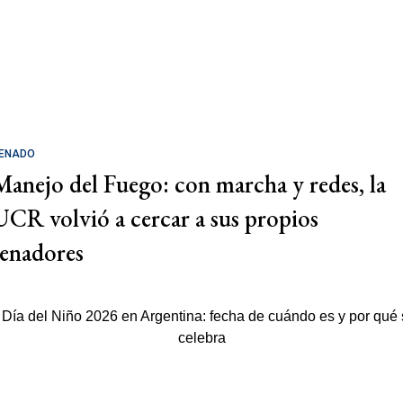
ENADO
Manejo del Fuego: con marcha y redes, la
UCR volvió a cercar a sus propios
senadores