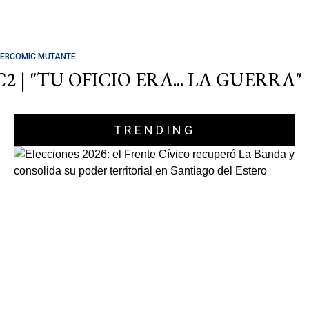
EBCOMIC MUTANTE
C2 | "TU OFICIO ERA... LA GUERRA"
TRENDING