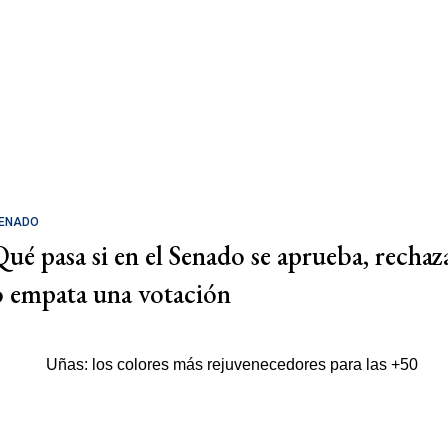
ENADO
Qué pasa si en el Senado se aprueba, rechaz
o empata una votación