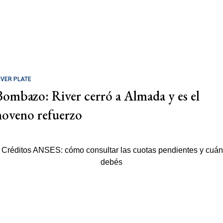
IVER PLATE
Bombazo: River cerró a Almada y es el
noveno refuerzo