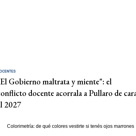
OCENTES
"El Gobierno maltrata y miente": el
conflicto docente acorrala a Pullaro de car
al 2027