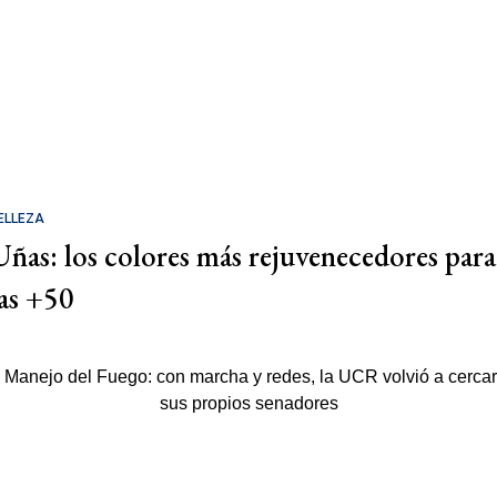
ELLEZA
Uñas: los colores más rejuvenecedores para
las +50