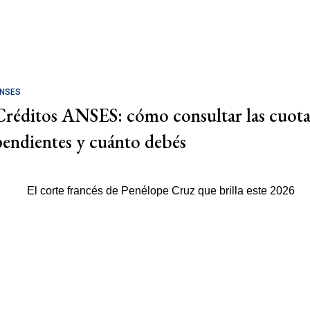
NSES
Créditos ANSES: cómo consultar las cuota
pendientes y cuánto debés