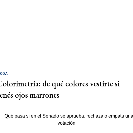
ODA
Colorimetría: de qué colores vestirte si
tenés ojos marrones