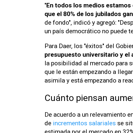
"
En todos los medios estamos d
que el 80% de los jubilados g
de fondo", indicó y agregó: "De
un país democrático no puede ten
Para Daer, los "éxitos" del Gobie
presupuesto universitario y el 
la posibilidad al mercado para s
que le están empezando a llega
asimila y está empezando a reac
Cuánto piensan aumen
De acuerdo a un relevamiento em
de
incrementos salariales
se si
estimada por el mercado en 32%.