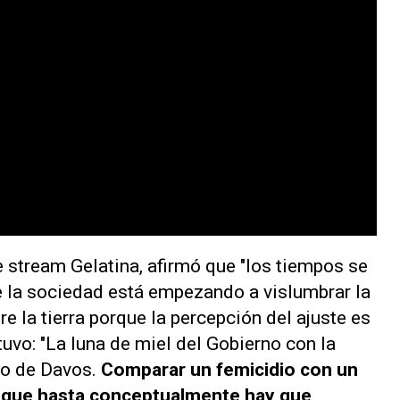
de stream
Gelatina
, afirmó que "los tiempos se
e la sociedad está empezando a vislumbrar la
e la tierra porque la percepción del ajuste es
tuvo: "La luna de miel del Gobierno con la
so de Davos.
Comparar un femicidio con un
 que hasta conceptualmente hay que