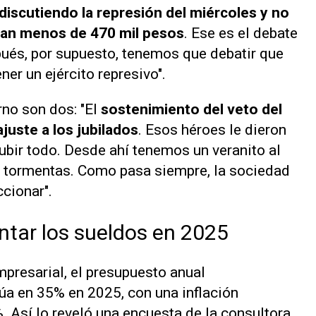
iscutiendo la represión del miércoles y no
anan menos de 470 mil pesos
. Ese es el debate
spués, por supuesto, tenemos que debatir que
er un ejército represivo".
rno son dos: "El
sostenimiento del veto del
ajuste a los jubilados
. Esos héroes le dieron
ubir todo. Desde ahí tenemos un veranito al
r tormentas. Como pasa siempre, la sociedad
cionar".
tar los sueldos en 2025
presarial, el presupuesto anual
túa en 35% en 2025, con una inflación
 Así lo reveló una encuesta de la consultora