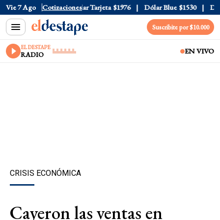
r Oficial
Vie 7 Ago
$1520
Cotizaciones
Dólar Tarjeta
$1976
Dólar Blue
$1530
Dólar
Suscribite por $10.000
EL DESTAPE
EN VIVO
RADIO
CRISIS ECONÓMICA
Cayeron las ventas en