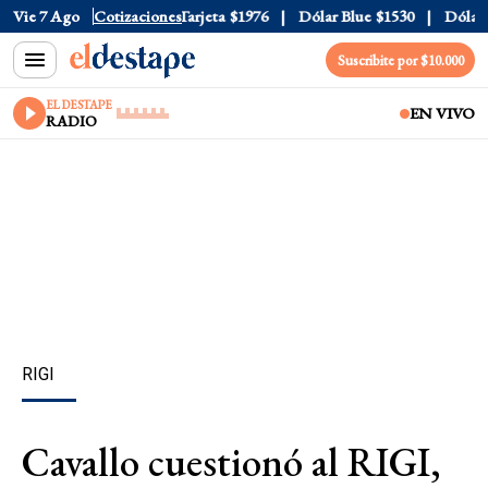
ficial
Vie 7 Ago
$1520
Cotizaciones
Dólar Tarjeta
$1976
Dólar Blue
$1530
Dólar CC
Suscribite por $10.000
EL DESTAPE
EN VIVO
RADIO
RIGI
Cavallo cuestionó al RIGI,