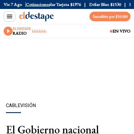
ar Oficial
Vie 7 Ago
$1520
Cotizaciones
Dólar Tarjeta
$1976
Dólar Blue
$1530
Dóla
Suscribite por $10.000
EL DESTAPE
EN VIVO
RADIO
CABLEVISIÓN
El Gobierno nacional